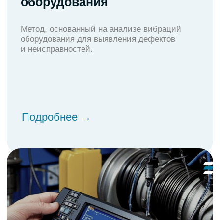
office@enviz.ru
г. Красноярск,
ул. Диктатуры Пролетариата 32, пом.42
Меню
Главная
О компании
Проекты
Новости
Контакты
Услуги
Промышленная аналитика
Построение комплексных систем безопасности
ИТ – инфраструктура
Информационная безопасность, защита АСУ ТП, КИИ