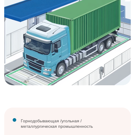
Горнодобывающая/ энергетическая /нефтегазовая/
перерабатывающая промышленность
Температурный контроль
и вибродиагностика
критически важного
оборудования
Метод, основанный на анализе вибраций
оборудования для выявления дефектов
и неисправностей.
Подробнее →