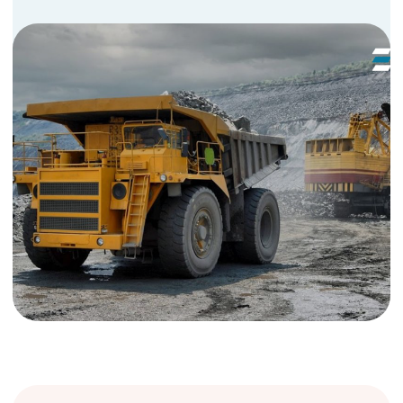
Горнодобывающая / угольная/
металлургическая промышленность
Контроль конвейерной ленты
/бесконтактное определение
размеров фракций / контроль
скорости конвейера
Автоматический контроль позволяет
своевременно выявлять потенциальные
проблемы, такие как трещины, разрывы или
другие повреждения ленты, что снижает риск
внезапных поломок и остановки конвейера
Подробнее →